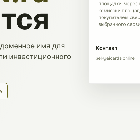
площадки, через 
тся
комиссии площад
покупателем сверх
выбранного серви
 доменное имя для
Контакт
или инвестиционного
sell@aicards.online
е